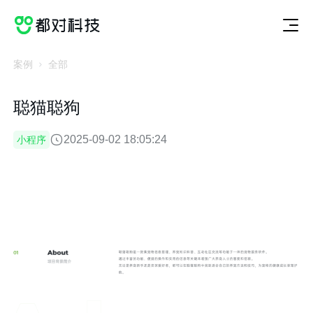
切
服
案
动
关
联
获取方案
换
务
例
态
于
系
服
案
动
关
联
务
例
态
于
系
案例
全部
聪猫聪狗
2025-09-02 18:05:24
小程序